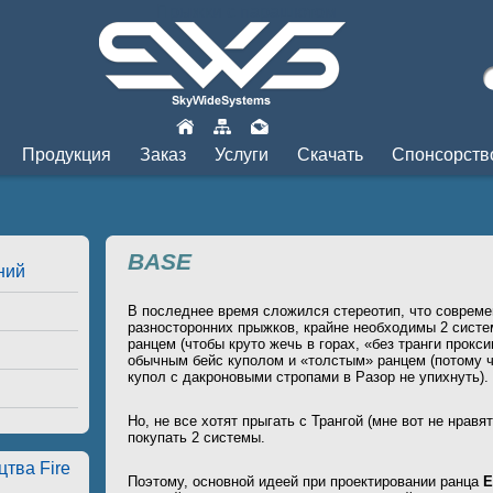
Прыжки с парашютом
Продукция
Заказ
Услуги
Скачать
Спонсорств
BASE
ний
В последнее время сложился стереотип, что совреме
разносторонних прыжков, крайне необходимы 2 систем
ранцем (чтобы круто жечь в горах, «без транги прокси
обычным бейс куполом и «толстым» ранцем (потому 
купол с дакроновыми стропами в Разор не упихнуть).
Но, не все хотят прыгать с Трангой (мне вот не нравят
покупать 2 системы.
тва Fire
Поэтому, основной идеей при проектировании ранца
E