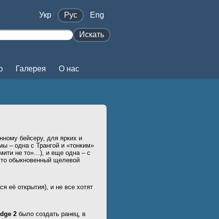
Укр
Pус
Eng
Искать
о
Галерея
О нас
нному бейсеру, для ярких и
ы – одна с Трангой и «тонким»
мити не то»…), и еще одна – с
что обыкновенный щелевой
ся её открытия), и не все хотят
dge 2
было создать ранец, в