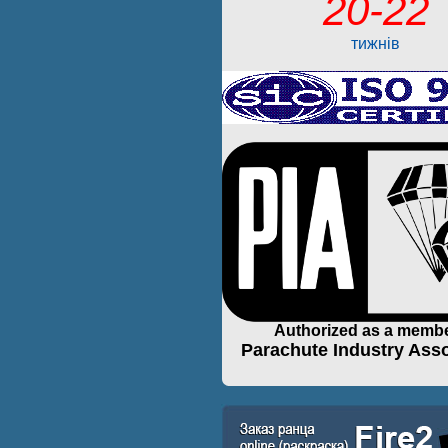
20-22
тижнів
Authorized as a membe
Parachute Industry Asso