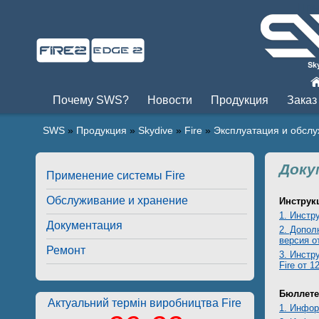
Пры
Почему SWS?
Новости
Продукция
Заказ
SWS
»
Продукция
»
Skydive
»
Fire
»
Эксплуатация и обсл
Доку
Применение системы Fire
Обслуживание и хранение
Инструкц
1. Инстр
Документация
2. Допол
версия о
Ремонт
3.
Инстру
Fire от 1
Бюллете
Актуальний термін виробництва Fire
1.
Информ