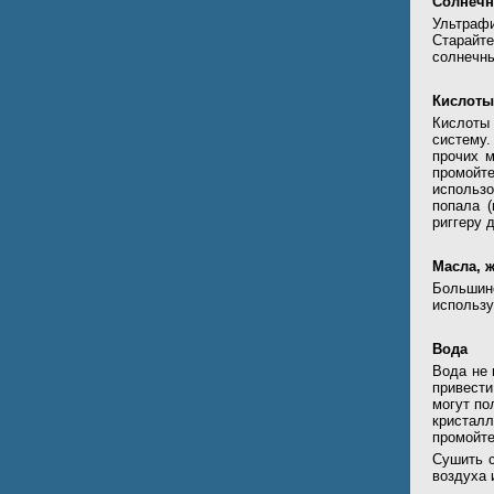
Солнечн
Ультраф
Старайт
солнечны
Кислоты
Кислоты 
систему.
прочих м
промойте
использо
попала 
риггеру 
Масла, 
Большин
использу
Вода
Вода не 
привест
могут по
кристалл
промойте
Сушить с
воздуха 