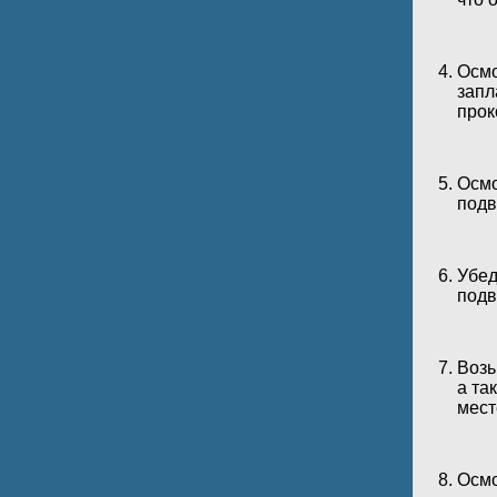
Осмо
запл
прок
Осмо
подв
Убед
подв
Возь
а та
мест
Осмо