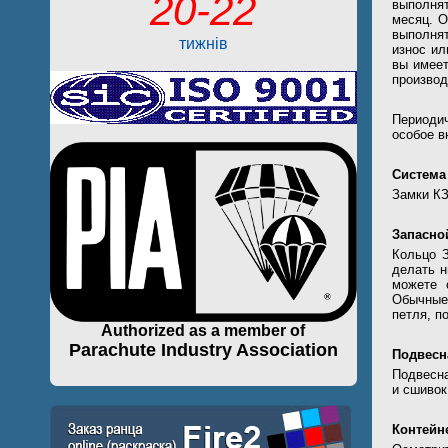
20-22
выполнят
месяц. О
выполня
тижнів
износ ил
вы имеет
производ
Периодич
особое 
Система
Замки КЗ
Запасно
Кольцо З
делать н
можете 
Обычные 
петля, п
Authorized as a member of
Parachute Industry Association
Подвесн
Подвесна
и сшивок
Контейн