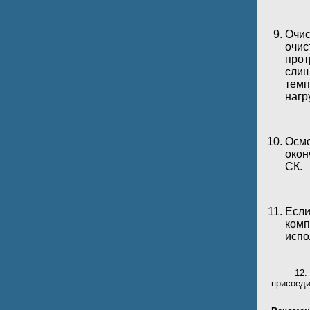
Очис
очис
прот
слиш
темп
нагр
Осмо
окон
СК.
Если
комп
испо
12. При
присоеди