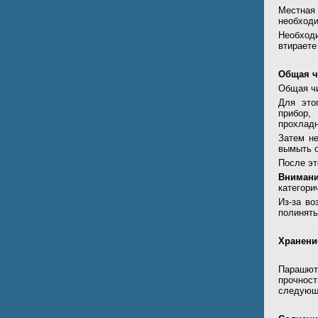
Местная
необходи
Необход
втираете
Общая чи
Общая чи
Для это
прибор,
прохладн
Затем не
вымыть о
После эт
Вниман
категори
Из-за во
полинять
Хранени
Парашютн
прочнос
следующ