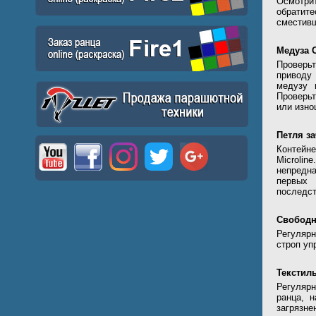
Осмотрит
обратит
сместив
Медуза 
Проверьт
приводу
медузу 
Проверь
или изно
Петля з
Контейне
Microli
непредн
первых 
последст
Свобод
Регуляр
строп уп
Текстил
Регуляр
ранца, 
загрязне