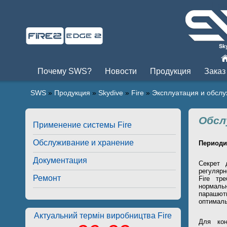
Пры
Почему SWS?
Новости
Продукция
Заказ
SWS
»
Продукция
»
Skydive
»
Fire
»
Эксплуатация и обсл
Обсл
Применение системы Fire
Обслуживание и хранение
Периоди
Документация
Секрет 
регулярн
Ремонт
Fire тр
нормаль
парашют
оптималь
Актуальний термін виробництва Fire
Для кон