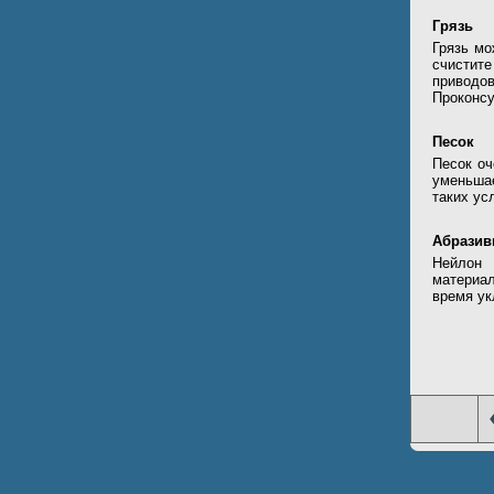
Грязь
Грязь мо
счистите
привод
Проконсу
Песок
Песок оч
уменьша
таких ус
Абрази
Нейлон 
материал
время ук