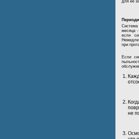
для ее з
Периоди
Система 
месяца -
если си
Немедлен
при прот
Если си
пыльнос
обслужи
Кажд
отсо
Когд
повр
не п
Осмо
что 