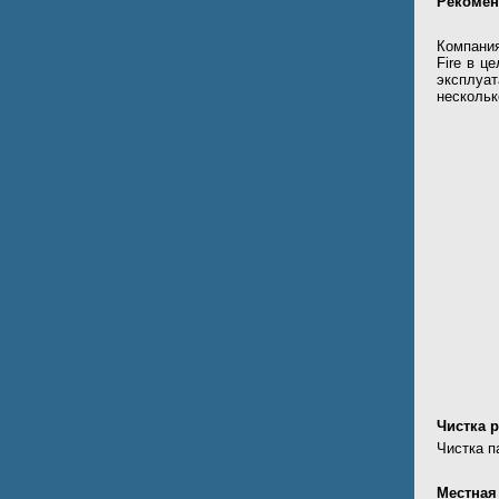
Рекомен
Компания
Fire в ц
эксплуа
нескольк
Чистка 
Чистка п
Местная