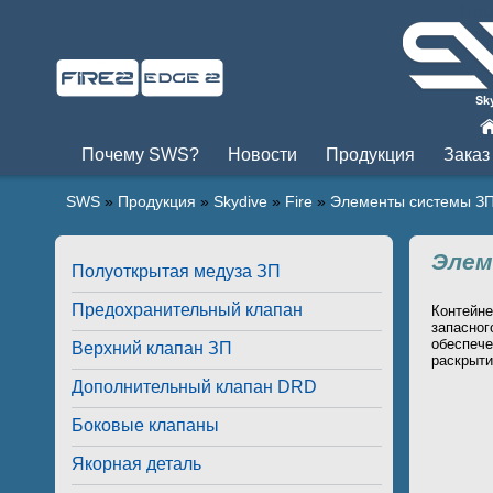
Пры
Почему SWS?
Новости
Продукция
Заказ
SWS
»
Продукция
»
Skydive
»
Fire
»
Элементы системы З
Элем
Полуоткрытая медуза ЗП
Предохранительный клапан
Контейн
запасно
обеспеч
Верхний клапан ЗП
раскрыти
Дополнительный клапан DRD
Боковые клапаны
Якорная деталь