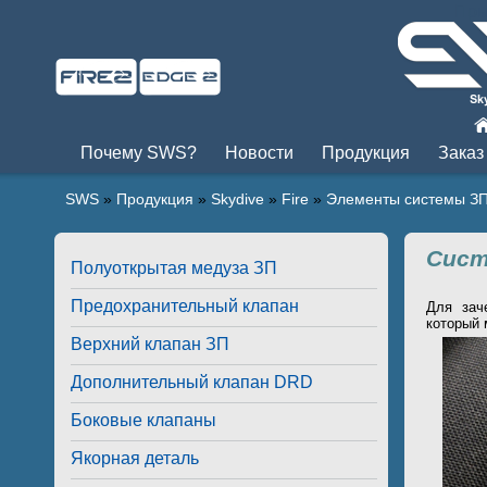
Пры
Почему SWS?
Новости
Продукция
Заказ
SWS
»
Продукция
»
Skydive
»
Fire
»
Элементы системы З
Сист
Полуоткрытая медуза ЗП
Предохранительный клапан
Для зач
который 
Верхний клапан ЗП
Дополнительный клапан DRD
Боковые клапаны
Якорная деталь