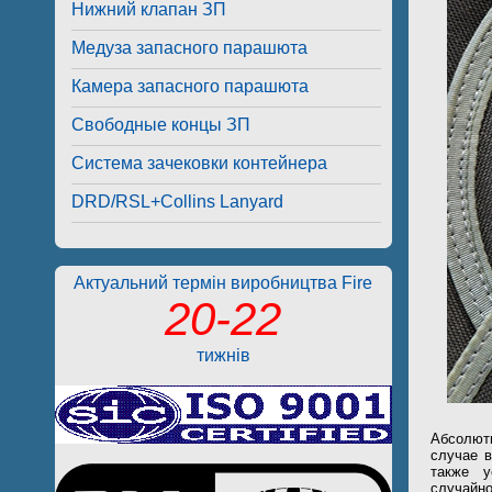
Нижний клапан ЗП
Медуза запасного парашюта
Камера запасного парашюта
Свободные концы ЗП
Система зачековки контейнера
DRD/RSL+Collins Lanyard
Актуальний термін виробництва Fire
20-22
тижнів
Абсолютн
случае в
также у
случайно