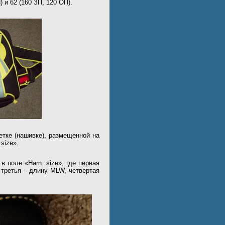
 и 62 (160 ЗП, 120 ОП).
етке (нашивке), размещенной на
size».
 поле «Harn. size», где первая
 третья – длину MLW, четвертая