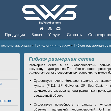
Прыжки с парашютом
Продукция
Заказ
Услуги
Скачать
Спонсорств
технологии, опции
»
Технологии и ноу-хау
»
Гибкая размерная сет
Гибкая размерная сетка
Размерная сетка в ее «классическом» пониман
отсутствует для ранцев Fire. Уже на этапе проектир
размерная сетка в современных условиях не имеет б
Существует очень большое количество матери
а»
купола (F-111, ZP Gelvenor, ZP Soar-Coat, и т
одинакового размера купола различных производ
укладочный объем.
версов
Существует потребность в ранцах с купола
объемов: маленький косонервюрный ОП 