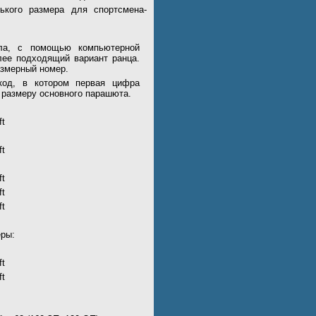
кого размера для спортсмена-
ола, с помощью компьютерной
лее подходящий вариант ранца.
азмерный номер.
код, в котором первая цифра
– размеру основного парашюта.
ft
ft
ft
ft
ft
еры:
ft
ft