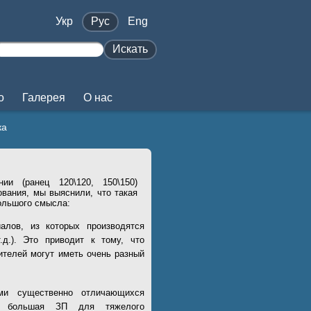
Укр
Pус
Eng
Искать
о
Галерея
О нас
ка
ии (ранец 120\120, 150\150)
ования, мы выяснили, что такая
ольшого смысла:
алов, из которых производятся
.д.). Это приводит к тому, что
ителей могут иметь очень разный
ми существенно отличающихся
и большая ЗП для тяжелого