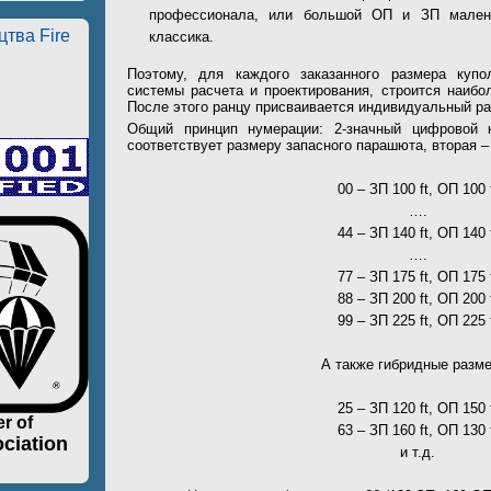
профессионала, или большой ОП и ЗП малень
тва Fire
классика.
Поэтому, для каждого заказанного размера куп
системы расчета и проектирования, строится наибо
После этого ранцу присваивается индивидуальный р
Общий принцип нумерации: 2-значный цифровой 
соответствует размеру запасного парашюта, вторая 
00 – ЗП 100 ft, OП 100 
….
44 – ЗП 140 ft, OП 140 
….
77 – ЗП 175 ft, OП 175 
88 – ЗП 200 ft, OП 200 
99 – ЗП 225 ft, OП 225 
А также гибридные разм
25 – ЗП 120 ft, OП 150 
r of
63 – ЗП 160 ft, OП 130 
ciation
и т.д.