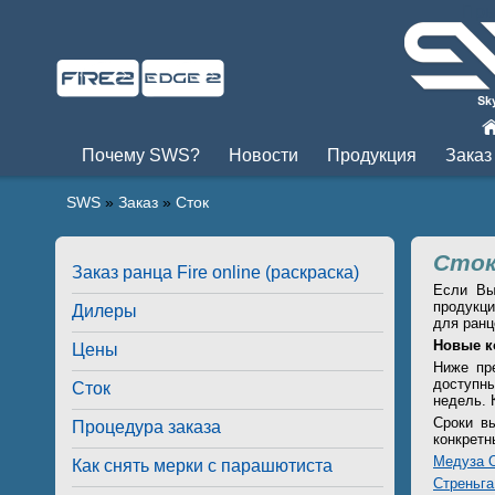
Пры
Почему SWS?
Новости
Продукция
Заказ
SWS
»
Заказ
»
Сток
Сто
Заказ ранца Fire online (раскраска)
Если Вы
продукци
Дилеры
для ран
Новые к
Цены
Ниже пр
доступны
Сток
недель. 
Сроки вы
Процедура заказа
конкретн
Медуза О
Как снять мерки с парашютиста
Стреньг