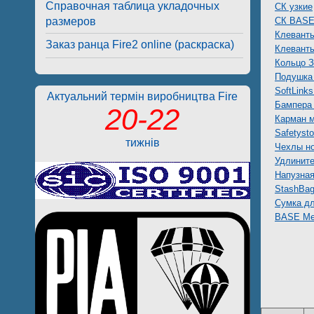
Справочная таблица укладочных
CК узкие
размеров
СК BAS
Клевант
Заказ ранца Fire2 online (раскраска)
Клевант
Кольцо 
Подушка 
SoftLink
Актуальний термін виробництва Fire
Бампера
20-22
Карман 
Safetyst
тижнів
Чехлы н
Удлините
Напузна
StashBa
Сумка д
BASE Ме