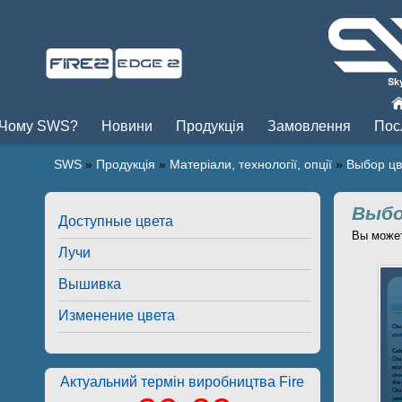
Пры
Чому SWS?
Новини
Продукція
Замовлення
Пос
SWS
»
Продукція
»
Матеріали, технології, опції
»
Выбор цв
Выбо
Доступные цвета
Вы может
Лучи
Вышивка
Изменение цвета
Актуальний термін виробництва Fire