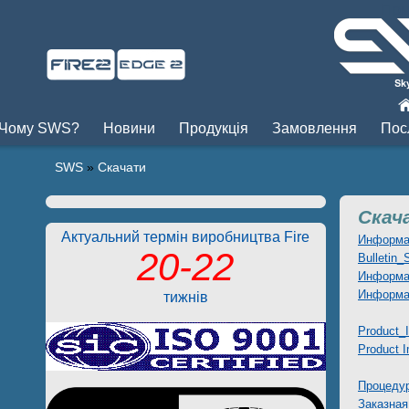
Пры
Чому SWS?
Новини
Продукція
Замовлення
Пос
SWS
»
Скачати
Скач
Актуальний термін виробництва Fire
Информац
20-22
Bulletin
Информа
Информац
тижнів
Product
Product 
Процедур
Заказная