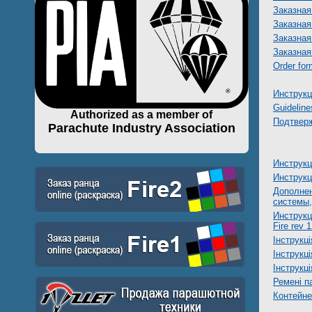
Заказная
Заказная
Заказная
Заказна
Order fo
Инструкц
Guidelin
Authorized as a member of
Подтверж
Parachute Industry Association
Инструкц
Инструкц
Дополнен
системы,
Инструкц
Fire rev 
Інструкц
Інструкц
Інструкц
Ремені п
Контейне