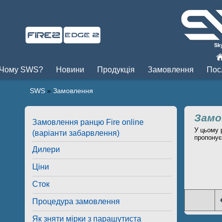
Пры
Чому SWS?
Новини
Продукція
Замовлення
Пос
SWS
»
Замовлення
Замо
Замовлення ранцю Fire online
У цьому 
(варіанти забарвлення)
пропонує
Дилери
Ціни
Сток
Процедура замовлення
Як зняти мірки з парашутиста