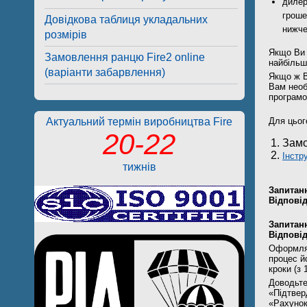
дилер
гроше
Довідкова таблиця укладальних
нижче
розмірів
Якщо Ви 
Замовлення ранцю Fire2 online
найбільш
(варіанти забарвлення)
Якщо ж В
Вам необ
програмо
Актуальний термін виробництва Fire
Для цьог
20-22
Замо
Інстру
тижнів
Запитан
Відповід
Запитан
Відповід
Оформляю
процес й
кроки (з 1
Доводьте
«Підтвер
«Рахунок