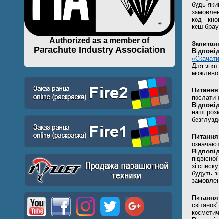
будь-яки
замовлен
код - кн
кеш брау
Authorized as a member of
Запитан
Parachute Industry Association
Відповід
«Скачати
Для знят
можливо 
Питання
послати ї
Відповід
наші роз
безглузд
Питання
означают
Відповід
підвісно
зі списку
будуть з
замовлен
Питання
світанок"
косметичц