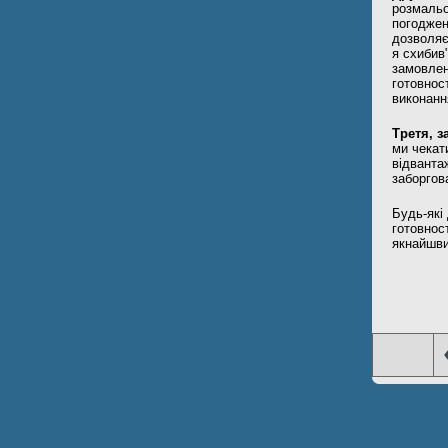
розмальо
погоджен
дозволяє
я схибив
замовлен
готовнос
виконанн
Третя, з
ми чекат
відванта
заборгова
Будь-які
готовнос
якнайшви