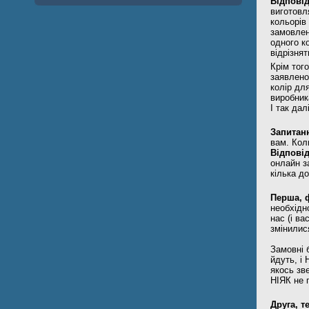
Відповід
виготовл
кольорів
замовлен
одного к
відрізнят
Крім того
заявленог
колір дл
виробник
І так далі
Запитан
вам. Кол
Відповід
онлайн з
кілька д
Перша, 
необхідн
нас (і в
змінилис
Замовні 
йдуть, і
якось зв
НІЯК не 
Друга, т