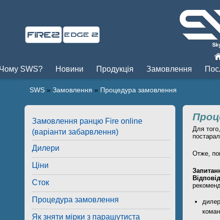
Пры
Чому SWS?
Новини
Продукція
Замовлення
Пос
SWS
»
Замовлення
»
Процедура замовлення
Проц
Замовлення ранцю Fire online
Для того
(варіанти забарвлення)
постарал
Дилери
Отже, по
Ціни
Запитан
Відповід
Сток
рекоменд
Процедура замовлення
дилер
коман
Як зняти мірки з парашутиста