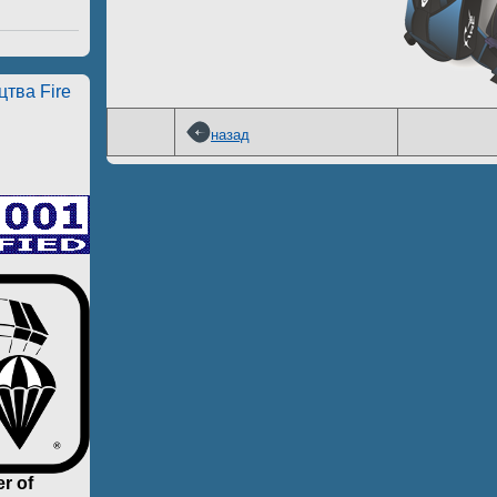
тва Fire
назад
r of