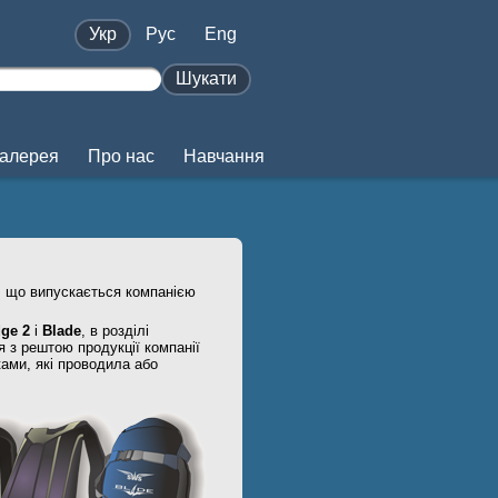
Укр
Pус
Eng
Шукати
алерея
Про нас
Навчання
, що випускається компанією
dge 2
і
Blade
, в розділі
 з рештою продукції компанії
ами, які проводила або