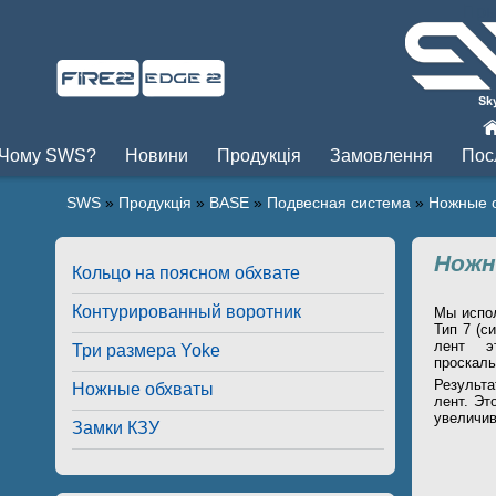
Пры
Чому SWS?
Новини
Продукція
Замовлення
Пос
SWS
»
Продукція
»
BASE
»
Подвесная система
»
Ножные 
Ножн
Кольцо на поясном обхвате
Контурированный воротник
Мы испо
Тип 7 (с
лент э
Три размера Yoke
проскаль
Результа
Ножные обхваты
лент. Эт
увеличив
Замки КЗУ