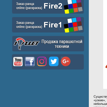
Существу
«узкие»,
небольш