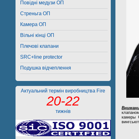
Повідні медузи ОП
Стреньга ОП
Камера ОП
Вільні кінці ОП
Плечові клапани
SRC+line protector
Подушка відчеплення
Актуальний термін виробництва Fire
20-22
Внимани
тижнів
клапаном
камеры 
вингсьют