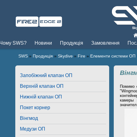
Пры
Чому SWS?
Новини
Продукція
Замовлення
Пос
SWS
»
Продукція
»
Skydive
»
Fire
»
Елементи системи ОП
Вінг
Запобіжний клапан ОП
Верхній клапан ОП
Помимо 
"Wingmod
контейне
Нижній клапан ОП
камеры 
значител
Покет корнер
Вінгмод
Медузи ОП