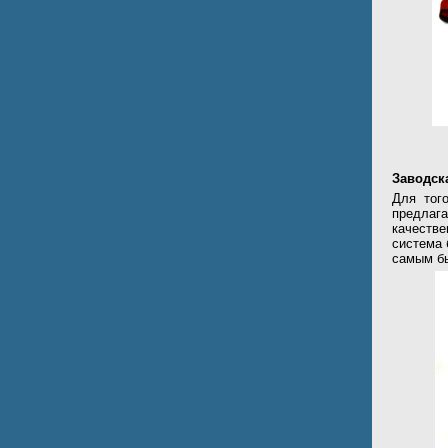
Заводск
Для тог
предлаг
качестве
система 
самым бы