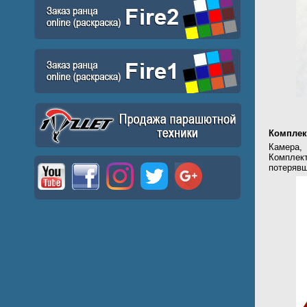
Комплек
Камера,
Комплек
потерявш