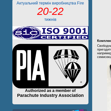
Актуальний термін виробництва Fire
20-22
тижнів
Комплек
Свободны
пригоди
например
семисекц
Authorized as a member of
Parachute Industry Association