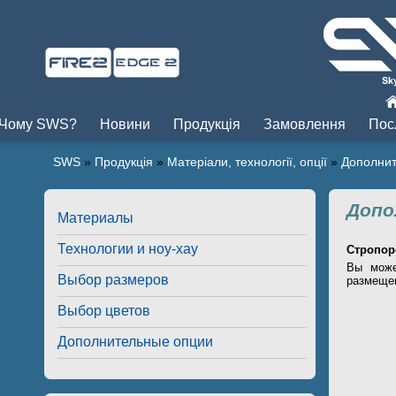
Пры
Чому SWS?
Новини
Продукція
Замовлення
Пос
SWS
»
Продукція
»
Матеріали, технології, опції
»
Дополни
Допо
Материалы
Технологии и ноу-хау
Стропор
Вы може
Выбор размеров
размещен
Выбор цветов
Дополнительные опции