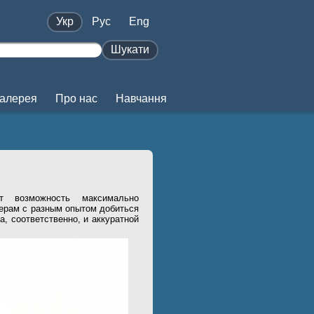
Укр
Pус
Eng
Шукати
алерея
Про нас
Навчання
т возможность максимально
герам с разным опытом добиться
а, соответственно, и аккуратной