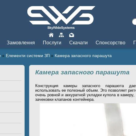
Прыжки с парашютом
Замовлення
Послуги
Скачати
Спонсорство
Г
e
»
Елементи системи ЗП
»
Камера запасного парашута
Камера запасного парашута
Конструкция камеры запасного парашюта дае
использовать ее полезный объем. Это позволяет риг
очень ровной и аккуратной укладки купола в камеру, 
зачековки клапанов контейнера.