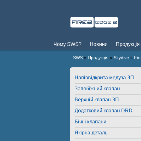
Чому SWS?
Новини
Продукція
SWS
»
Продукція
»
Skydive
»
Fir
Напіввідкрита медуза ЗП
Запобіжний клапан
Верхній клапан ЗП
Додатковий клапан DRD
Бічні клапани
Якірна деталь