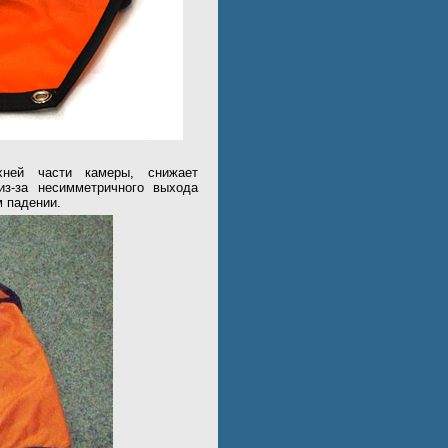
хней части камеры, снижает
 из-за несимметричного выхода
м падении.