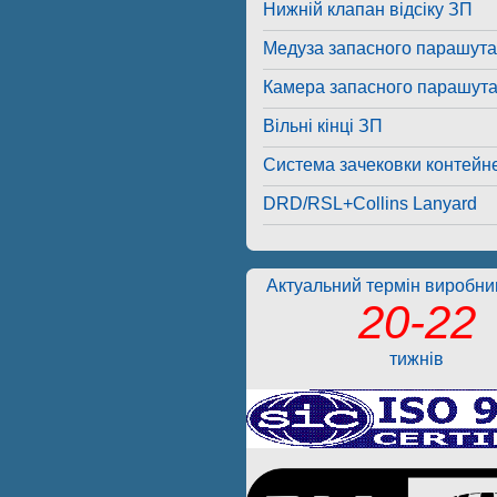
Нижній клапан відсіку ЗП
Медуза запасного парашута
Камера запасного парашут
Вільні кінці ЗП
Система зачековки контейн
DRD/RSL+Collins Lanyard
Актуальний термін виробниц
20-22
тижнів