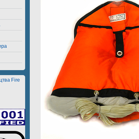
а
ера
тва Fire