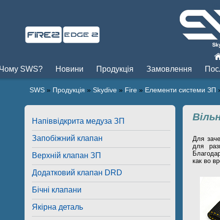
Пры
Чому SWS?
Новини
Продукція
Замовлення
Пос
SWS
»
Продукція
»
Skydive
»
Fire
»
Елементи системи ЗП
Вільн
Напіввідкрита медуза ЗП
Запобіжний клапан
Для заче
для раз
Благодар
Верхній клапан ЗП
как во в
Додатковий клапан DRD
Бічні клапани
Якірна деталь