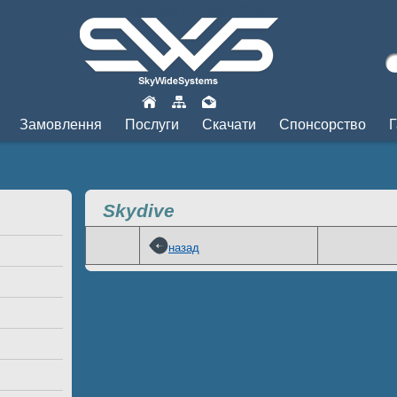
Прыжки с парашютом
Замовлення
Послуги
Скачати
Спонсорство
Г
Skydive
назад