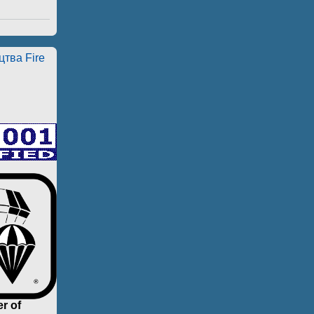
тва Fire
r of