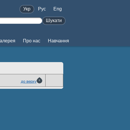
Укр
Pус
Eng
Шукати
алерея
Про нас
Навчання
до верху