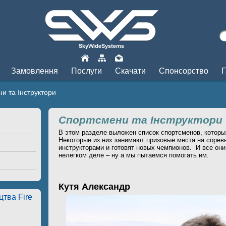
Прыжки с парашютом
Замовлення
Послуги
Скачати
Спонсорство
Г
и та Інструктори
Спортсмени та Інструктори
В этом разделе выложен список спортсменов, котор
Некоторые из них занимают призовые места на сорев
инструкторами и готовят новых чемпионов. И все он
нелегком деле – ну а мы пытаемся помогать им.
Кутя Александр
тва Fire