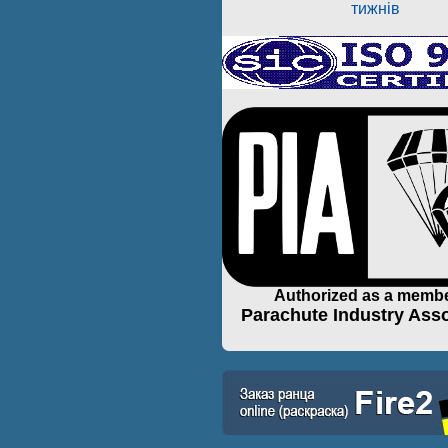
тижнів
Authorized as a membe
Parachute Industry Asso