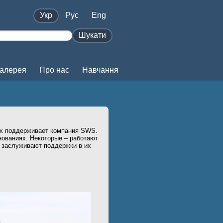
Укр
Pус
Eng
Шукати
алерея
Про нас
Навчання
ых поддерживает компания SWS.
нованиях. Некоторые – работают
и заслуживают поддержки в их