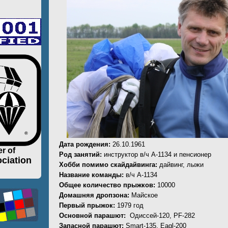
Дата рождения:
26.10.1961
r of
Род занятий:
инструктор в/ч А-1134 и пенсионер
ciation
Хобби помимо скайдайвинга:
дайвинг, лыжи
Название команды:
в/ч А-1134
Общее количество прыжков:
10000
Домашняя дропзона:
Майское
Первый прыжок:
1979 год
Основной парашют:
Одиссей-120, PF-282
Запасной парашют:
Smart-135, Eagl-200