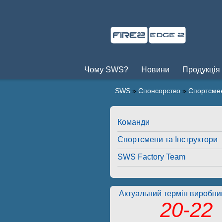
Чому SWS?
Новини
Продукція
SWS
»
Спонсорство
»
Спортсмен
Команди
Спортсмени та Інструктори
SWS Factory Team
Актуальний термін виробниц
20-22