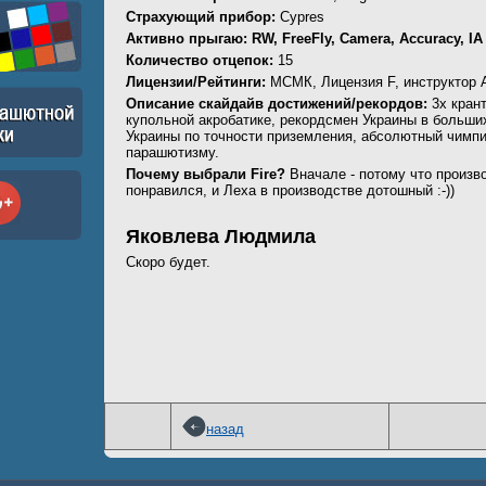
Страхующий прибор:
Cypres
Активно прыгаю:
RW, FreeFly, Camera, Accuracy, I
Количество отцепок:
15
Лицензии/Рейтинги:
МСМК, Лицензия F, инструктор 
Описание скайдайв достижений/рекордов:
3х кран
купольной акробатике, рекордсмен Украины в больш
Украины по точности приземления, абсолютный чимп
парашютизму.
Почему выбрали Fire?
Вначале - потому что произв
понравился, и Леха в производстве дотошный :-))
Яковлева Людмила
Скоро будет.
назад