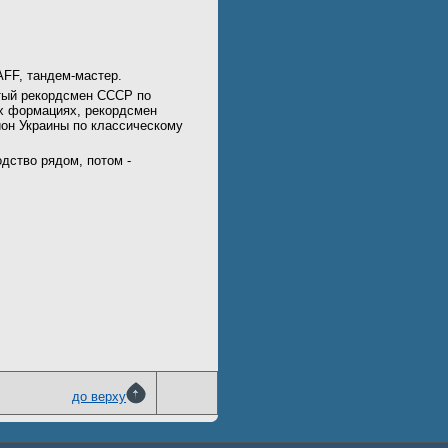
A
AFF, тандем-мастер.
тый рекордсмен СССР по
их формациях, рекордсмен
ион Украины по классическому
одство рядом, потом -
до верху